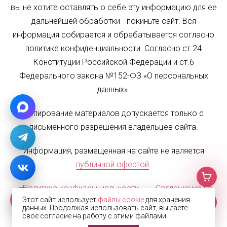
вы не хотите оставлять о себе эту информацию для ее
дальнейшей обработки - покиньте сайт. Вся
информация собирается и обрабатывается согласно
политике конфиденциальности. Согласно ст.24
Конституции Российской Федерации и ст.6
Федерального закона №152-ФЗ «О персональных
данных».
Копирование материалов допускается только с
письменного разрешения владельцев сайта.
Информация, размещенная на сайте не является
публичной офертой
.
Политика конфиденциальности
Соглашение на
Этот сайт использует
файлы cookie
для хранения
обработку персональных данных
Карта сайта
данных. Продолжая использовать сайт, вы даете
свое согласие на работу с этими файлами.
© 2002—2026 Жалюзи.РФ