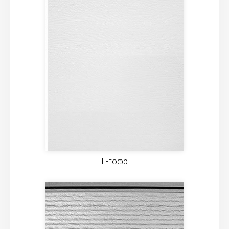
L-гофр