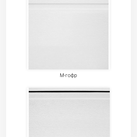
M-гофр