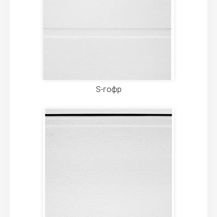
S-гофр