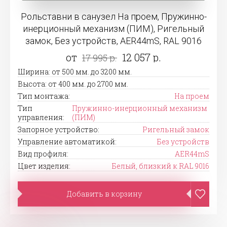
Рольставни в санузел На проем, Пружинно-
инерционный механизм (ПИМ), Ригельный
замок, Без устройств, AER44mS, RAL 9016
от
12 057 р.
17 995 р.
Ширина: от 500 мм. до 3200 мм.
Высота: от 400 мм. до 2700 мм.
Тип монтажа:
На проем
Тип
Пружинно-инерционный механизм
управления:
(ПИМ)
Запорное устройство:
Ригельный замок
Управление автоматикой:
Без устройств
Вид профиля:
AER44mS
Цвет изделия:
Белый, близкий к RAL 9016
Добавить в корзину