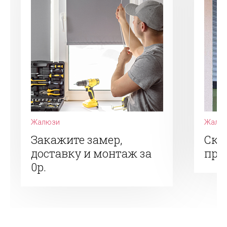
Жалюзи
Жалюз
Закажите замер,
Ски
доставку и монтаж за
при
0р.