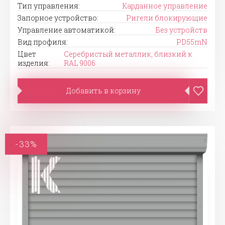
Тип управления:
Карданное управление
Запорное устройство:
Ригели блокирующие
Управление автоматикой:
Без устройств
Вид профиля:
PD55mN
Цвет
Серебристый металлик, близкий к
изделия:
RAL 9006
Добавить в корзину
-33%