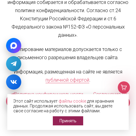
информация собирается и обрабатывается согласно
политике конфиденциальности. Согласно ст.24
Конституции Российской Федерации и ст.6
Федерального закона №152-ФЗ «О персональных
данных».
Копирование материалов допускается только с
письменного разрешения владельцев сайта.
Информация, размещенная на сайте не является
публичной офертой
.
Политика конфиденциальности
Соглашение на
Этот сайт использует
файлы cookie
для хранения
обработку персональных данных
Карта сайта
данных. Продолжая использовать сайт, вы даете
свое согласие на работу с этими файлами.
© 2002—2026 Жалюзи.РФ
Принять