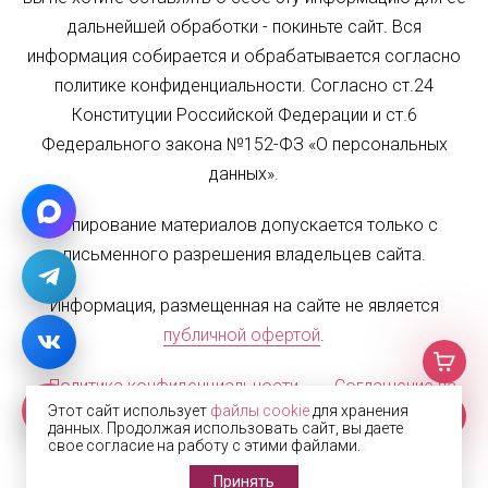
дальнейшей обработки - покиньте сайт. Вся
информация собирается и обрабатывается согласно
политике конфиденциальности. Согласно ст.24
Конституции Российской Федерации и ст.6
Федерального закона №152-ФЗ «О персональных
данных».
Копирование материалов допускается только с
письменного разрешения владельцев сайта.
Информация, размещенная на сайте не является
публичной офертой
.
Политика конфиденциальности
Соглашение на
Этот сайт использует
файлы cookie
для хранения
обработку персональных данных
Карта сайта
данных. Продолжая использовать сайт, вы даете
свое согласие на работу с этими файлами.
© 2002—2026 Жалюзи.РФ
Принять