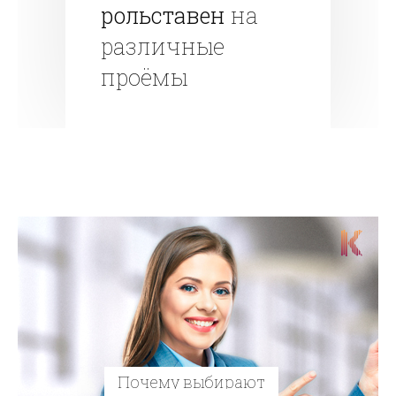
рольставен
на
различные
проёмы
Почему выбирают