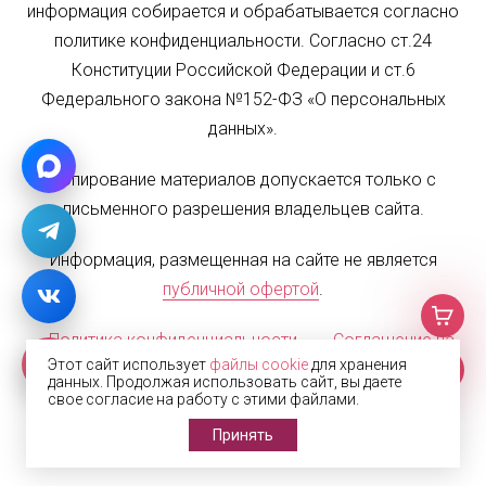
информация собирается и обрабатывается согласно
политике конфиденциальности. Согласно ст.24
Конституции Российской Федерации и ст.6
Федерального закона №152-ФЗ «О персональных
данных».
Копирование материалов допускается только с
письменного разрешения владельцев сайта.
Информация, размещенная на сайте не является
публичной офертой
.
Политика конфиденциальности
Соглашение на
Этот сайт использует
файлы cookie
для хранения
обработку персональных данных
Карта сайта
данных. Продолжая использовать сайт, вы даете
свое согласие на работу с этими файлами.
© 2002—2026 Жалюзи.РФ
Принять