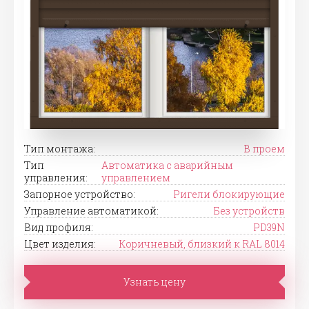
Тип монтажа:
В проем
Тип
Автоматика с аварийным
управления:
управлением
Запорное устройство:
Ригели блокирующие
Управление автоматикой:
Без устройств
Вид профиля:
PD39N
Цвет изделия:
Коричневый, близкий к RAL 8014
Узнать цену