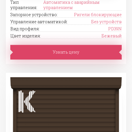
Тип
Автоматика с аварийным
управления:
управлением
Запорное устройство:
Ригели блокирующие
Управление автоматикой:
Без устройств
Вид профиля:
PD39N
Цвет изделия:
Бежевый
Узнать цену