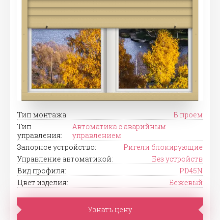
Тип монтажа:
В проем
Тип
Автоматика с аварийным
управления:
управлением
Запорное устройство:
Ригели блокирующие
Управление автоматикой:
Без устройств
Вид профиля:
PD45N
Цвет изделия:
Бежевый
Узнать цену