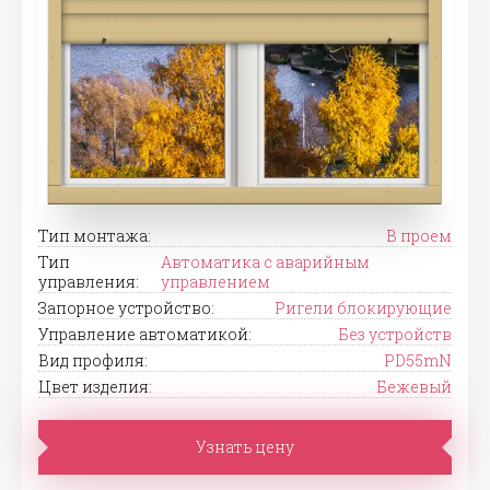
Тип монтажа:
В проем
Тип
Автоматика с аварийным
управления:
управлением
Запорное устройство:
Ригели блокирующие
Управление автоматикой:
Без устройств
Вид профиля:
PD55mN
Цвет изделия:
Бежевый
Узнать цену