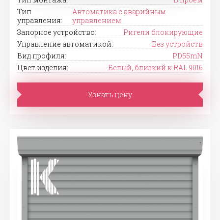
Тип
Автоматика с аварийным
управления:
управлением
Запорное устройство:
Ригели блокирующие
Управление автоматикой:
Без устройств
Вид профиля:
PD55mN
Цвет изделия:
Белый, близкий к RAL 9016
Узнать цену