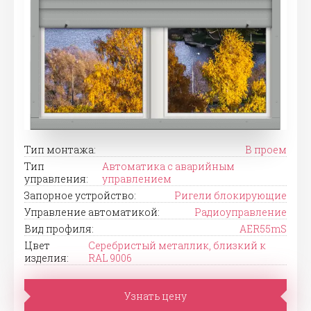
Тип монтажа:
В проем
Тип
Автоматика с аварийным
управления:
управлением
Запорное устройство:
Ригели блокирующие
Управление автоматикой:
Радиоуправление
Вид профиля:
AER55mS
Цвет
Серебристый металлик, близкий к
изделия:
RAL 9006
Узнать цену