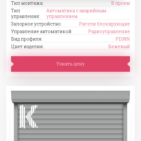
Тип монтажа:
В проем
Тип
Автоматика с аварийным
управления:
управлением
Запорное устройство:
Ригели блокирующие
Управление автоматикой:
Радиоуправление
Вид профиля:
PD39N
Цвет изделия:
Бежевый
Узнать цену