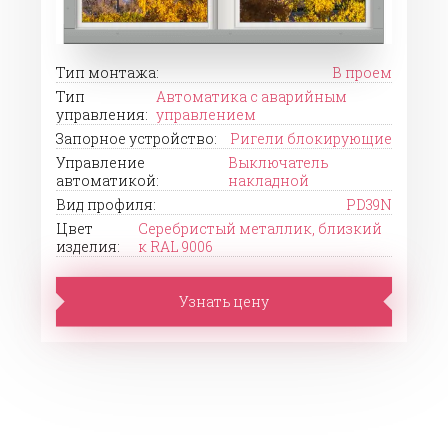
Тип монтажа:
В проем
Тип
Автоматика с аварийным
управления:
управлением
Запорное устройство:
Ригели блокирующие
Управление
Выключатель
автоматикой:
накладной
Вид профиля:
PD39N
Цвет
Серебристый металлик, близкий
изделия:
к RAL 9006
Узнать цену