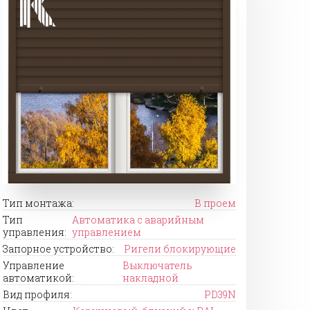
Тип монтажа:
В проем
Тип
Автоматика с аварийным
управления:
управлением
Запорное устройство:
Ригели блокирующие
Управление
Выключатель
автоматикой:
накладной
Вид профиля:
PD39N