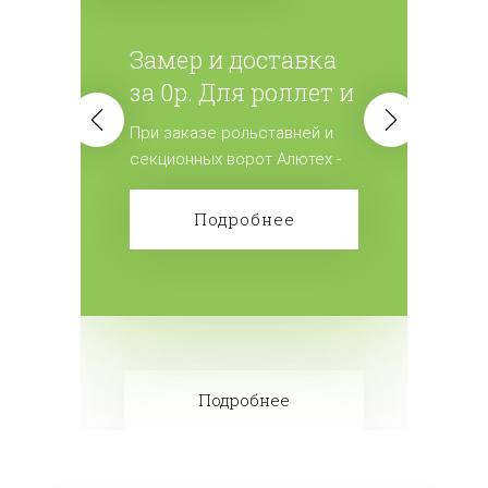
Замер и доставка
за 0р. Для роллет и
ворот
При заказе рольставней и
(секционных)
секционных ворот Алютех -
мы дарим замер и доставку
изделий.
Подробнее
Подробнее