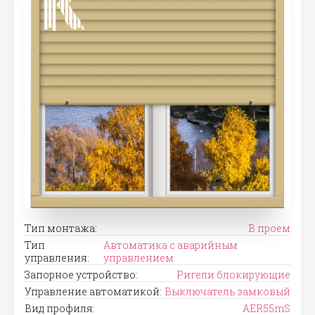
Тип монтажа:
В проем
Тип
Автоматика с аварийным
управления:
управлением
Запорное устройство:
Ригели блокирующие
Управление автоматикой:
Выключатель замковый
Вид профиля:
AER55mS