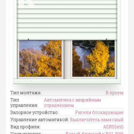
Тип монтажа:
В проем
Тип
Автоматика с аварийным
управления:
управлением
Запорное устройство:
Ригели блокирующие
Управление автоматикой:
Выключатель замковый
Вид профиля:
AER55mS
Цвет изделия:
Белый, близкий к RAL 9016