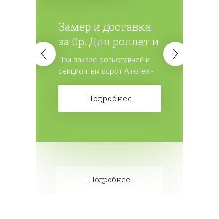
Замер и доставка
за 0р. Для роллет и
ворот
При заказе рольставней и
(секционных)
секционных ворот Алютех -
мы дарим замер и доставку
изделий.
Подробнее
Подробнее