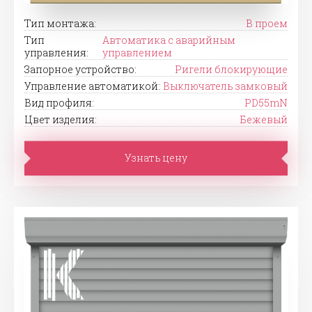
Тип монтажа:
В проем
Тип
Автоматика с аварийным
управления:
управлением
Запорное устройство:
Ригели блокирующие
Управление автоматикой:
Выключатель замковый
Вид профиля:
PD55mN
Цвет изделия:
Бежевый
Узнать цену