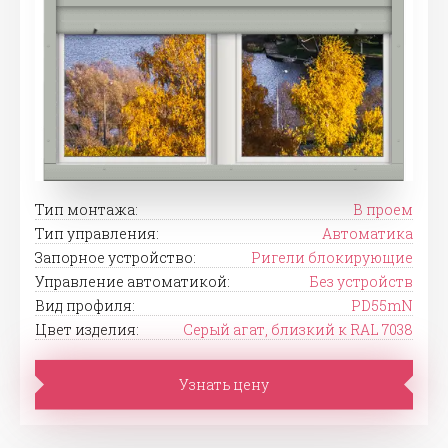
Тип монтажа:
В проем
Тип управления:
Автоматика
Запорное устройство:
Ригели блокирующие
Управление автоматикой:
Без устройств
Вид профиля:
PD55mN
Цвет изделия:
Серый агат, близкий к RAL 7038
Узнать цену