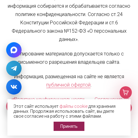
информация собирается и обрабатывается согласно
политике конфиденциальности. Согласно ст.24
Конституции Российской Федерации и ст.6
Федерального закона №152-ФЗ «О персональных
данных».
Копирование материалов допускается только с
письменного разрешения владельцев сайта.
Информация, размещенная на сайте не является
публичной офертой
.
Политика конфиденциальности
Соглашение на
Этот сайт использует
файлы cookie
для хранения
обработку персональных данных
Карта сайта
данных. Продолжая использовать сайт, вы даете
свое согласие на работу с этими файлами.
© 2002—2026 Жалюзи.РФ
Принять