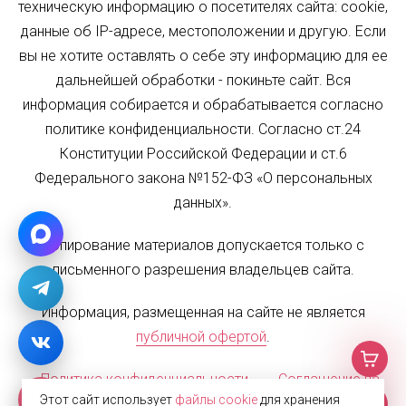
техническую информацию о посетителях сайта: cookie,
данные об IP-адресе, местоположении и другую. Если
вы не хотите оставлять о себе эту информацию для ее
дальнейшей обработки - покиньте сайт. Вся
информация собирается и обрабатывается согласно
политике конфиденциальности. Согласно ст.24
Конституции Российской Федерации и ст.6
Федерального закона №152-ФЗ «О персональных
данных».
Копирование материалов допускается только с
письменного разрешения владельцев сайта.
Информация, размещенная на сайте не является
публичной офертой
.
Политика конфиденциальности
Соглашение на
Этот сайт использует
файлы cookie
для хранения
обработку персональных данных
Карта сайта