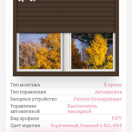
Тип монтажа:
В проем
Тип управления:
Автоматика
Запорное устройство:
Ригели блокирующие
Управление
Выключатель
автоматикой:
накладной
Вид профиля:
PD77
Цвет изделия:
Коричневый, близкий к RAL 8014