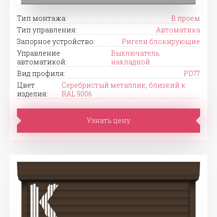
Тип монтажа:
В проем
Тип управления:
Автоматика
Запорное устройство:
Ригели блокирующие
Управление
Выключатель
автоматикой:
накладной
Вид профиля:
PD77
Цвет
Серебристый металлик, близкий к
изделия:
RAL 9006
Узнать цену