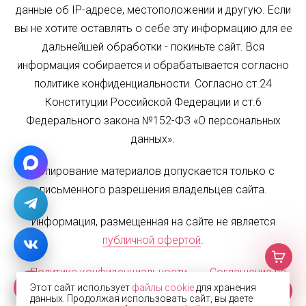
данные об IP-адресе, местоположении и другую. Если
вы не хотите оставлять о себе эту информацию для ее
дальнейшей обработки - покиньте сайт. Вся
информация собирается и обрабатывается согласно
политике конфиденциальности. Согласно ст.24
Конституции Российской Федерации и ст.6
Федерального закона №152-ФЗ «О персональных
данных».
Копирование материалов допускается только с
письменного разрешения владельцев сайта.
Информация, размещенная на сайте не является
публичной офертой
.
Политика конфиденциальности
Соглашение на
Этот сайт использует
файлы cookie
для хранения
обработку персональных данных
Карта сайта
данных. Продолжая использовать сайт, вы даете