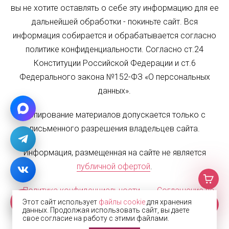
вы не хотите оставлять о себе эту информацию для ее
дальнейшей обработки - покиньте сайт. Вся
информация собирается и обрабатывается согласно
политике конфиденциальности. Согласно ст.24
Конституции Российской Федерации и ст.6
Федерального закона №152-ФЗ «О персональных
данных».
Копирование материалов допускается только с
письменного разрешения владельцев сайта.
Информация, размещенная на сайте не является
публичной офертой
.
Политика конфиденциальности
Соглашение на
Этот сайт использует
файлы cookie
для хранения
обработку персональных данных
Карта сайта
данных. Продолжая использовать сайт, вы даете
свое согласие на работу с этими файлами.
© 2002—2026 Жалюзи.РФ