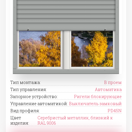
Тип монтажа:
В проем
Тип управления:
Автоматика
Запорное устройство:
Ригели блокирующие
Управление автоматикой:
Выключатель замковый
Вид профиля:
PD45N
Цвет
Серебристый металлик, близкий к
изделия:
RAL 9006