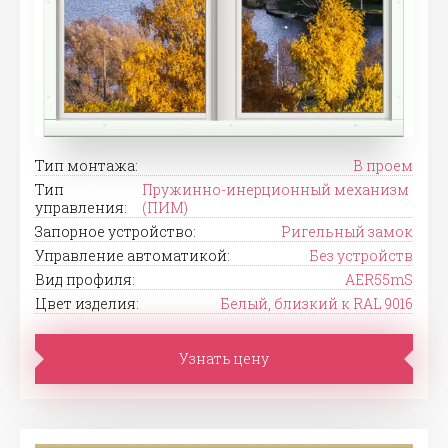
Тип монтажа:
В проем
Тип
Пружинно-инерционный механизм
управления:
(ПИМ)
Запорное устройство:
Ригельный замок
Управление автоматикой:
Без устройств
Вид профиля:
AER55mS
Цвет изделия:
Белый, близкий к RAL 9016
Узнать цену