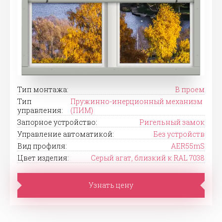
Тип монтажа:
В проем
Тип
Пружинно-инерционный механизм
управления:
(ПИМ)
Запорное устройство:
Ригельный замок
Управление автоматикой:
Без устройств
Вид профиля:
AER55mS
Цвет изделия:
Серый агат, близкий к RAL 7038
Узнать цену