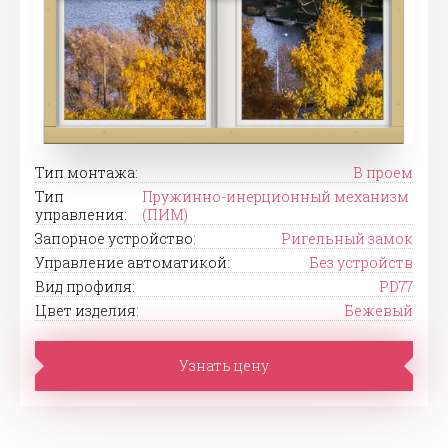
Тип монтажа:
В проем
Тип
Пружинно-инерционный механизм
управления:
(ПИМ)
Запорное устройство:
Ригельный замок
Управление автоматикой:
Без устройств
Вид профиля:
PD77
Цвет изделия:
Бежевый
Узнать цену