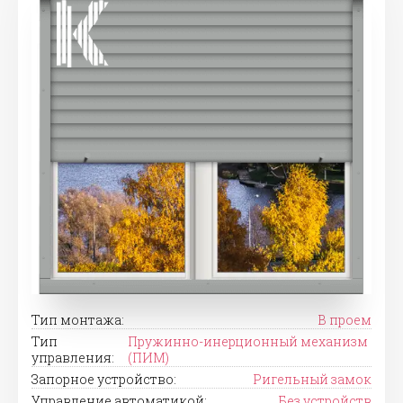
Тип монтажа:
В проем
Тип
Пружинно-инерционный механизм
управления:
(ПИМ)
Запорное устройство:
Ригельный замок
Управление автоматикой:
Без устройств