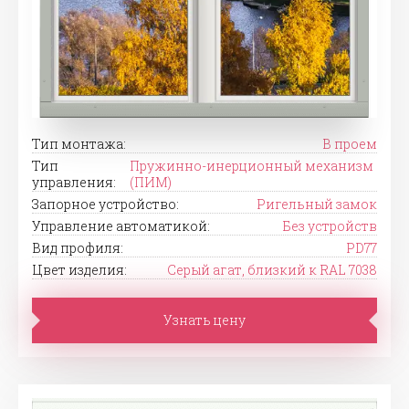
Тип монтажа:
В проем
Тип
Пружинно-инерционный механизм
управления:
(ПИМ)
Запорное устройство:
Ригельный замок
Управление автоматикой:
Без устройств
Вид профиля:
PD77
Цвет изделия:
Серый агат, близкий к RAL 7038
Узнать цену