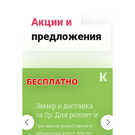
Акции и
предложения
Замер и доставка
за 0р. Для роллет и
ворот
При заказе рольставней и
(секционных)
секционных ворот Алютех -