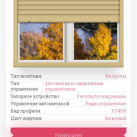
Тип монтажа:
На проем
Тип
Автоматика с аварийным
управления:
управлением
Запорное устройство:
Ригели блокирующие
Управление автоматикой:
Радиоуправление
Вид профиля:
PD45N
Цвет изделия:
Бежевый
Узнать цену