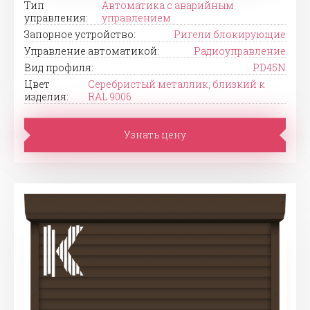
Тип
Автоматика с аварийным
управления:
управлением
Запорное устройство:
Ригели блокирующие
Управление автоматикой:
Радиоуправление
Вид профиля:
PD45N
Цвет
Серебристый металлик, близкий к
изделия:
RAL 9006
Узнать цену