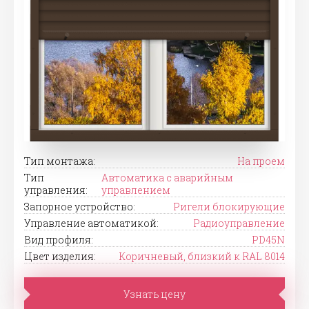
Тип монтажа:
На проем
Тип
Автоматика с аварийным
управления:
управлением
Запорное устройство:
Ригели блокирующие
Управление автоматикой:
Радиоуправление
Вид профиля:
PD45N
Цвет изделия:
Коричневый, близкий к RAL 8014
Узнать цену