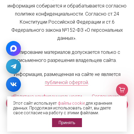
информация собирается и обрабатывается согласно
политике конфиденциальности. Согласно ст.24
Конституции Российской Федерации и ст.6
Федерального закона №152-ФЗ «О персональных
данных».
Копирование материалов допускается только с
письменного разрешения владельцев сайта.
Информация, размещенная на сайте не является
публичной офертой
.
Политика конфиденциальности
Соглашение на
Этот сайт использует
файлы cookie
для хранения
обработку персональных данных
Карта сайта
данных. Продолжая использовать сайт, вы даете
свое согласие на работу с этими файлами.
© 2002—2026 Жалюзи.РФ
Принять