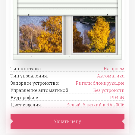
Тип монтажа:
На проем
Тип управления:
Автоматика
Запорное устройство:
Ригели блокирующие
Управление автоматикой:
Без устройств
Вид профиля:
PD45N
Цвет изделия:
Белый, близкий к RAL 9016
Узнать цену