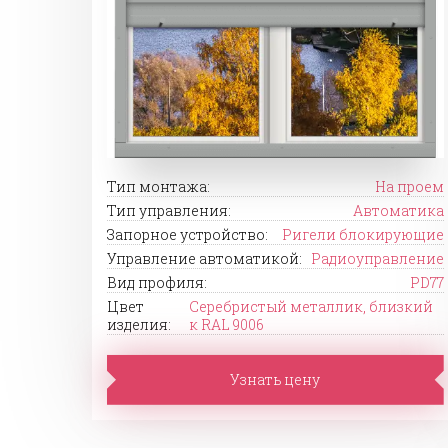
Тип монтажа:
На проем
Тип управления:
Автоматика
Запорное устройство:
Ригели блокирующие
Управление автоматикой:
Радиоуправление
Вид профиля:
PD77
Цвет
Серебристый металлик, близкий
изделия:
к RAL 9006
Узнать цену