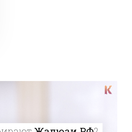
бирают
Жалюзи.РФ
?