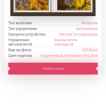
Тип монтажа:
На проем
Тип управления:
Автоматика
Запорное устройство:
Ригели блокирующие
Управление
Выключатель
автоматикой:
накладной
Вид профиля:
AER55mS
Цвет изделия:
Коричневый, близкий к RAL 8014
Узнать цену