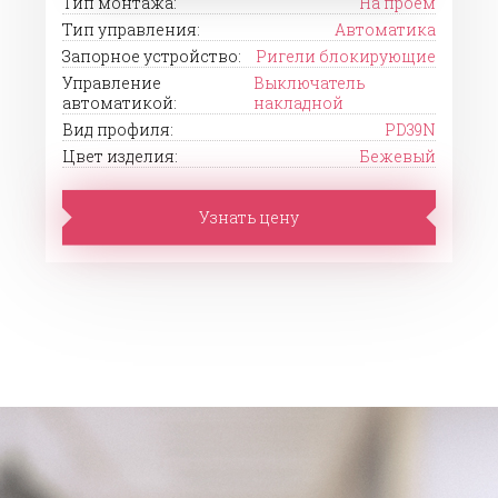
Тип монтажа:
На проем
Тип управления:
Автоматика
Запорное устройство:
Ригели блокирующие
Управление
Выключатель
автоматикой:
накладной
Вид профиля:
PD39N
Цвет изделия:
Бежевый
Узнать цену