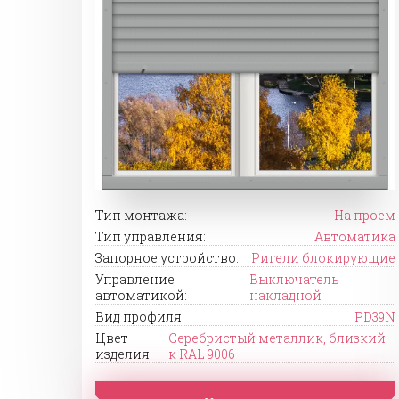
Тип монтажа:
На проем
Тип управления:
Автоматика
Запорное устройство:
Ригели блокирующие
Управление
Выключатель
автоматикой:
накладной
Вид профиля:
PD39N
Цвет
Серебристый металлик, близкий
изделия:
к RAL 9006