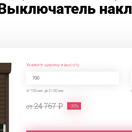
Выключатель накл
Укажите ширину и высоту
от 700 мм. до 2100 мм.
24 767
от
-33%