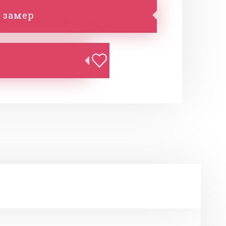
 замер