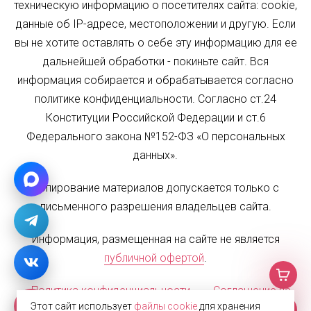
техническую информацию о посетителях сайта: cookie,
данные об IP-адресе, местоположении и другую. Если
вы не хотите оставлять о себе эту информацию для ее
дальнейшей обработки - покиньте сайт. Вся
информация собирается и обрабатывается согласно
политике конфиденциальности. Согласно ст.24
Конституции Российской Федерации и ст.6
Федерального закона №152-ФЗ «О персональных
данных».
Копирование материалов допускается только с
письменного разрешения владельцев сайта.
Информация, размещенная на сайте не является
публичной офертой
.
Политика конфиденциальности
Соглашение на
Этот сайт использует
файлы cookie
для хранения
обработку персональных данных
Карта сайта