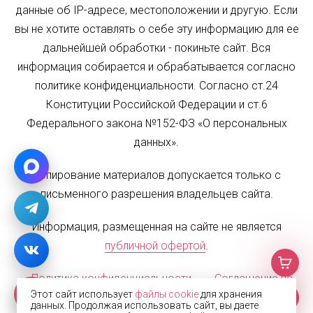
данные об IP-адресе, местоположении и другую. Если
вы не хотите оставлять о себе эту информацию для ее
дальнейшей обработки - покиньте сайт. Вся
информация собирается и обрабатывается согласно
политике конфиденциальности. Согласно ст.24
Конституции Российской Федерации и ст.6
Федерального закона №152-ФЗ «О персональных
данных».
Копирование материалов допускается только с
письменного разрешения владельцев сайта.
Информация, размещенная на сайте не является
публичной офертой
.
Политика конфиденциальности
Соглашение на
Этот сайт использует
файлы cookie
для хранения
обработку персональных данных
Карта сайта
данных. Продолжая использовать сайт, вы даете