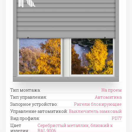
Тип монтажа:
На проем
Тип управления:
Автоматика
Запорное устройство:
Ригели блокирующие
Управление автоматикой:
Выключатель замковый
Вид профиля:
PD77
Цвет
Серебристый металлик, близкий к
изделия:
RAL 9006