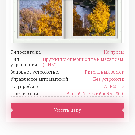
Тип монтажа:
На проем
Тип
Пружинно-инерционный механизм
управления:
(ПИМ)
Запорное устройство:
Ригельный замок
Управление автоматикой:
Без устройств
Вид профиля:
AER55mS
Цвет изделия:
Белый, близкий к RAL 9016
Узнать цену