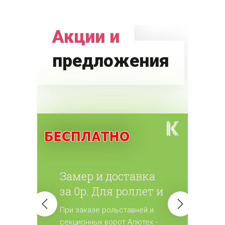
Акции и
предложения
Замер и доставка
за 0р. Для роллет и
ворот
При заказе рольставней и
(секционных)
секционных ворот Алютех -