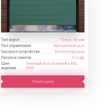
Тип ворот:
Trend - 40 мм
Тип управления:
Автоматическое
Запорное устройство:
Без блокировки
Рисунок панели:
S-гофр
Цвет
Зеленый мох, близкий к RAL
изделия:
6005
Узнать цену