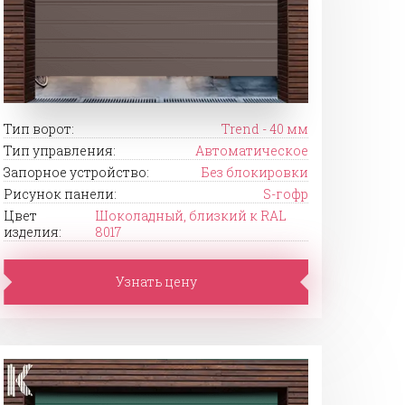
Тип ворот:
Trend - 40 мм
Тип управления:
Автоматическое
Запорное устройство:
Без блокировки
Рисунок панели:
S-гофр
Цвет
Шоколадный, близкий к RAL
изделия:
8017
Узнать цену