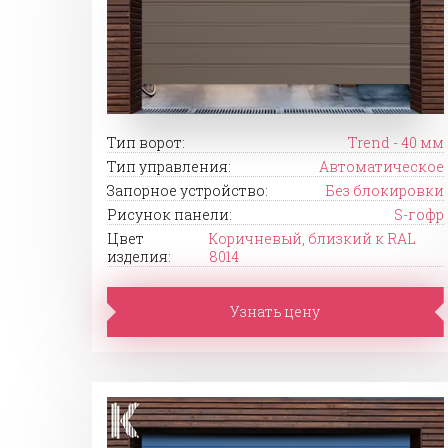
Тип ворот:
Trend - 40 мм
Тип управления:
Автоматическое
Запорное устройство:
Без блокировки
Рисунок панели:
S-гофр
Цвет
Коричневый, близкий к RAL
изделия:
8014
Узнать цену