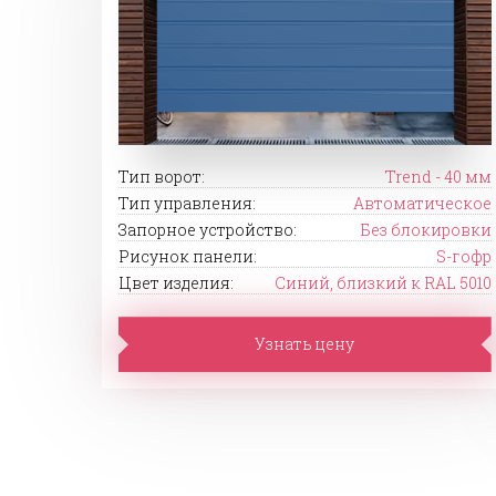
Тип ворот:
Trend - 40 мм
Тип управления:
Автоматическое
Запорное устройство:
Без блокировки
Рисунок панели:
S-гофр
Цвет изделия:
Синий, близкий к RAL 5010
Узнать цену