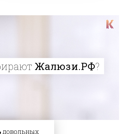
бирают
Жалюзи.РФ
?
%
довольных