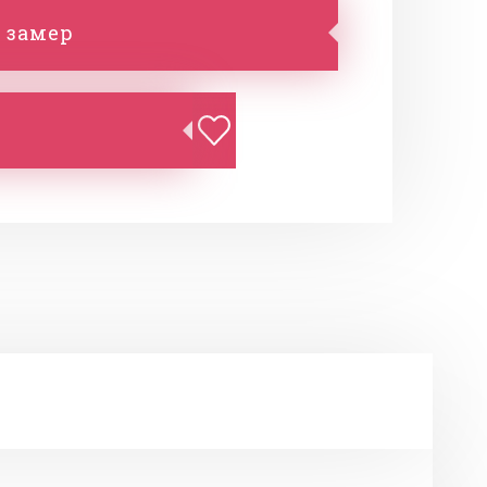
 замер