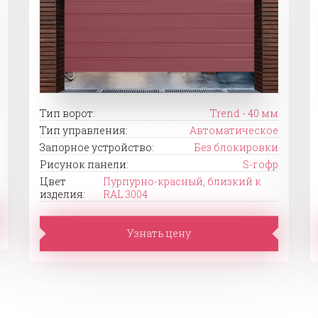
Тип ворот:
Trend - 40 мм
Тип управления:
Автоматическое
Запорное устройство:
Без блокировки
Рисунок панели:
S-гофр
Цвет
Пурпурно-красный, близкий к
изделия:
RAL 3004
Узнать цену