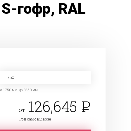
 S-гофр, RAL
от 1750 мм. до 3250 мм.
126,645
от
При самовывозе