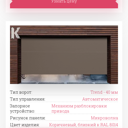
Узнать цену
Тип ворот:
Trend - 40 мм
Тип управления:
Автоматическое
Запорное
Механизм разблокировки
устройство:
привода
Рисунок панели:
Микроволна
Цвет изделия:
Коричневый, близкий к RAL 8014