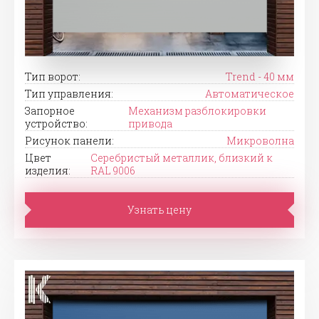
Тип ворот:
Trend - 40 мм
Тип управления:
Автоматическое
Запорное
Механизм разблокировки
устройство:
привода
Рисунок панели:
Микроволна
Цвет
Серебристый металлик, близкий к
изделия:
RAL 9006
Узнать цену