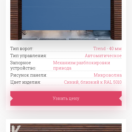
Тип ворот:
Trend - 40 мм
Тип управления:
Автоматическое
Запорное
Механизм разблокировки
устройство:
привода
Рисунок панели:
Микроволна
Цвет изделия:
Синий, близкий к RAL 5010
Узнать цену