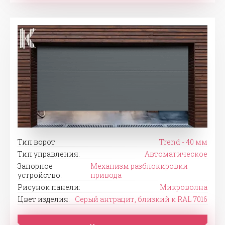
Тип ворот:
Trend - 40 мм
Тип управления:
Автоматическое
Запорное
Механизм разблокировки
устройство:
привода
Рисунок панели:
Микроволна
Цвет изделия:
Серый антрацит, близкий к RAL 7016