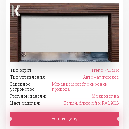
Тип ворот:
Trend - 40 мм
Тип управления:
Автоматическое
Запорное
Механизм разблокировки
устройство:
привода
Рисунок панели:
Микроволна
Цвет изделия:
Белый, близкий к RAL 9016
Узнать цену