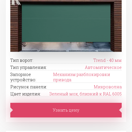
Тип ворот:
Trend - 40 мм
Тип управления:
Автоматическое
Запорное
Механизм разблокировки
устройство:
привода
Рисунок панели:
Микроволна
Цвет изделия:
Зеленый мох, близкий к RAL 6005
Узнать цену