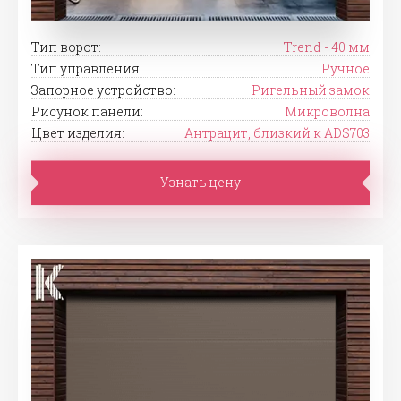
Тип ворот:
Trend - 40 мм
Тип управления:
Ручное
Запорное устройство:
Ригельный замок
Рисунок панели:
Микроволна
Цвет изделия:
Антрацит, близкий к ADS703
Узнать цену