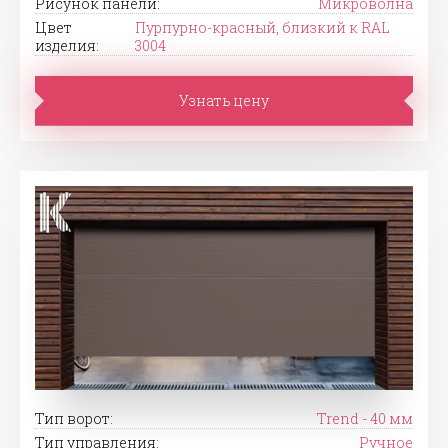
Рисунок панели:
Микроволна
Цвет
Пурпурно-красный, близкий к RAL
изделия:
3004
Узнать цену
Тип ворот:
Trend - 40 мм
Тип управления:
Ручное