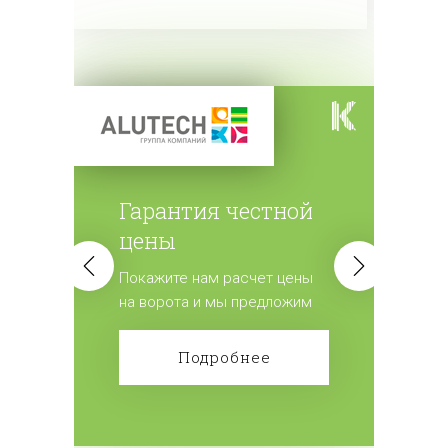
Гарантия честной
цены
Покажите нам расчет цены
на ворота и мы предложим
лучшие условия.
Подробнее