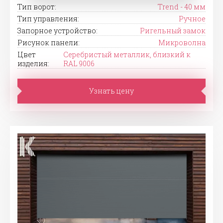
Тип ворот:
Trend - 40 мм
Тип управления:
Ручное
Запорное устройство:
Ригельный замок
Рисунок панели:
Микроволна
Цвет
Серебристый металлик, близкий к
изделия:
RAL 9006
Узнать цену