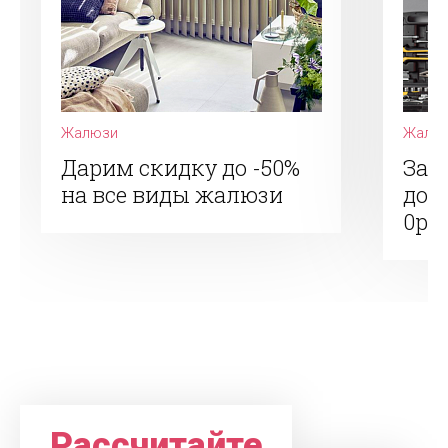
Жалюзи
Жалю
Дарим скидку до -50%
Зак
на все виды жалюзи
дос
0р.
Рассчитайте