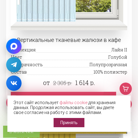
Вертикальные тканевые жалюзи в кафе
Коллекция
Лайн II
Цвет
Голубой
Прозрачность
Полупрозрачная
Состав
100% полиэстер
от
1 614 р.
2 305 р.
Добавить в корзину
Этот сайт использует
файлы cookie
для хранения
данных. Продолжая использовать сайт, вы даете
свое согласие на работу с этими файлами.
Принять
В наличии