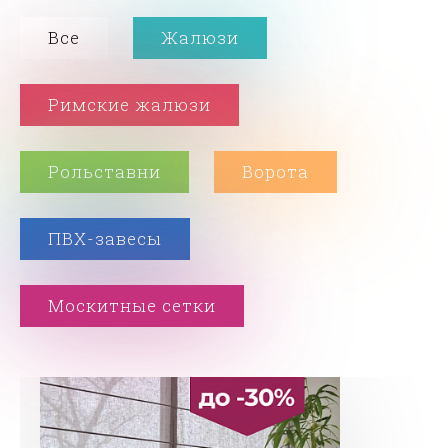
Все
Жалюзи
Римские жалюзи
Рольставни
Ворота
ПВХ-завесы
Москитные сетки