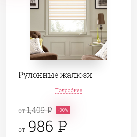
Рулонные жалюзи
Подробнее
1,409
от
-30%
986
от