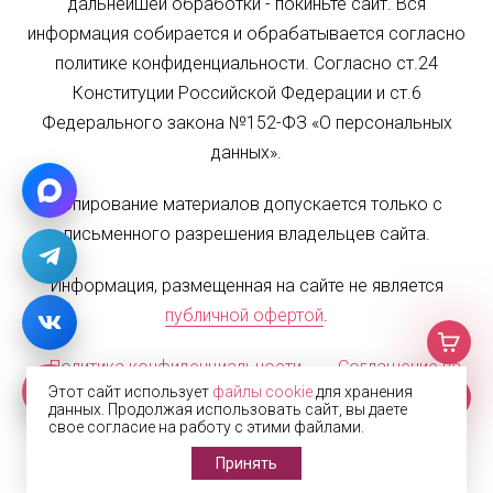
дальнейшей обработки - покиньте сайт. Вся
информация собирается и обрабатывается согласно
политике конфиденциальности. Согласно ст.24
Конституции Российской Федерации и ст.6
Федерального закона №152-ФЗ «О персональных
данных».
Копирование материалов допускается только с
письменного разрешения владельцев сайта.
Информация, размещенная на сайте не является
публичной офертой
.
Политика конфиденциальности
Соглашение на
Этот сайт использует
файлы cookie
для хранения
обработку персональных данных
Карта сайта
данных. Продолжая использовать сайт, вы даете
свое согласие на работу с этими файлами.
© 2002—2026 Жалюзи.РФ
Принять