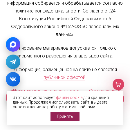
информация собирается и обрабатывается согласно
политике конфиденциальности. Согласно ст.24
Конституции Российской Федерации и ст.6
Федерального закона №152-ФЗ «О персональных
данных».
Копирование материалов допускается только с
письменного разрешения владельцев сайта.
Информация, размещенная на сайте не является
публичной офертой
.
Политика конфиденциальности
Соглашение на
Этот сайт использует
файлы cookie
для хранения
обработку персональных данных
Карта сайта
данных. Продолжая использовать сайт, вы даете
свое согласие на работу с этими файлами.
© 2002—2026 Жалюзи.РФ
Принять