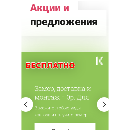
Акции и
предложения
Замер, доставка и
монтаж = 0р. Для
всех жалюзи.
Закажите любые виды
жалюзи и получите замер,
доставку и монтаж
бесплатно! Сделайте заказ!