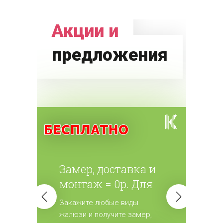
Акции и
предложения
Замер, доставка и
монтаж = 0р. Для
всех жалюзи.
Закажите любые виды
жалюзи и получите замер,