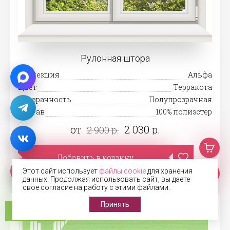
Рулонная штора
Коллекция
Альфа
Цвет
Терракота
Прозрачность
Полупрозрачная
Состав
100% полиэстер
от
2 030 р.
2 900 р.
Добавить в корзину
Этот сайт использует
файлы cookie
для хранения
данных. Продолжая использовать сайт, вы даете
свое согласие на работу с этими файлами.
Принять
В наличии