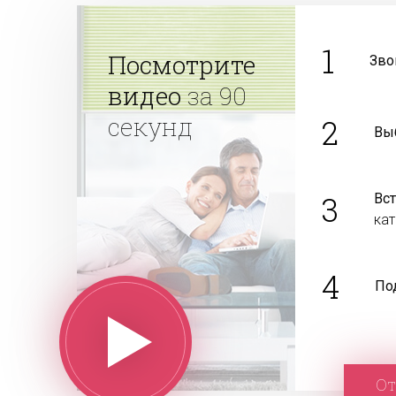
1
Посмотрите
Зво
видео
за 90
секунд
2
Вы
3
Вс
ка
4
По
От