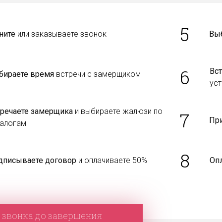
5
ните
или заказываете звонок
Вы
6
Вст
бираете время
встречи с замерщиком
уст
тречаете замерщика
и выбираете жалюзи по
7
Пр
талогам
8
дписываете договор
и оплачиваете 50%
Оп
 звонка до завершения