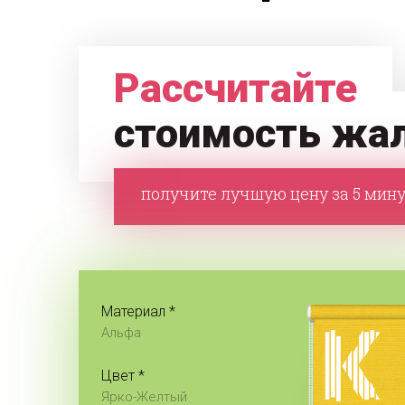
Рассчитайте
стоимость жа
получите лучшую цену за 5 мин
Материал *
Альфа
Цвет *
Ярко-Желтый