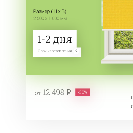
Размер (Ш x В)
2 500 x 1 000 мм
1-2 дня
Срок изготовления
12 498
от
-30%