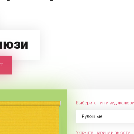
люзи
ут
Выберите тип и вид жалюз
Рулонные
Укажите ширину и высоту