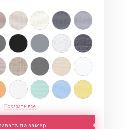
у
Показать все
звать на замер