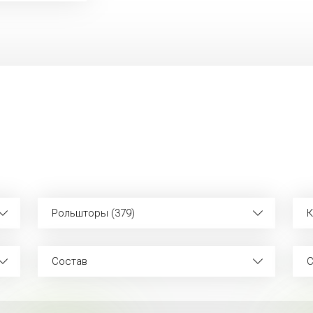
Рольшторы (379)
К
Состав
С