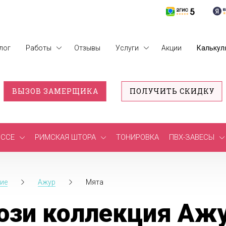
лог
Работы
Отзывы
Услуги
Акции
Калькул
ВЫЗОВ ЗАМЕРЩИКА
ПОЛУЧИТЬ СКИДКУ
ССЕ
РИМСКАЯ ШТОРА
ТОНИРОВКА
ПВХ-ЗАВЕСЫ
ие
Ажур
Мята
зи коллекция Ажур