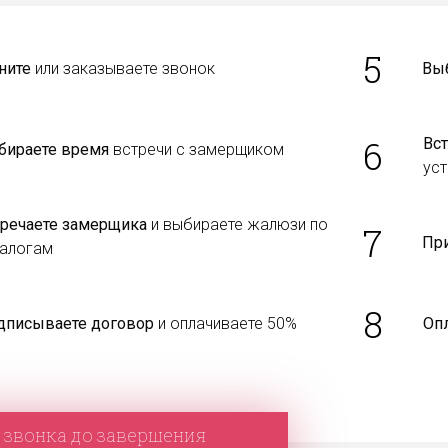
5
ните
или заказываете звонок
Вы
6
Вст
бираете время
встречи с замерщиком
уст
тречаете замерщика
и выбираете жалюзи по
7
Пр
талогам
8
дписываете договор
и оплачиваете 50%
Оп
 звонка до завершения