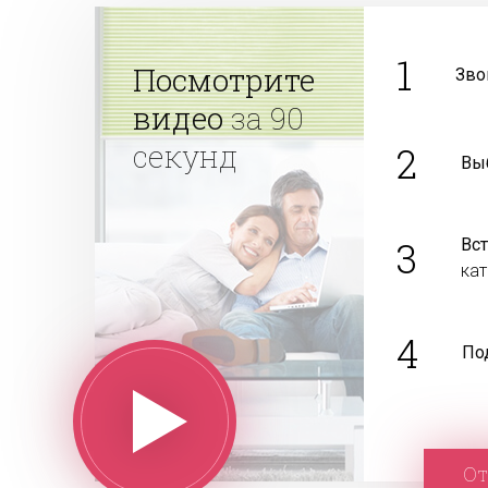
1
Посмотрите
Зво
видео
за 90
секунд
2
Вы
3
Вс
ка
4
По
От