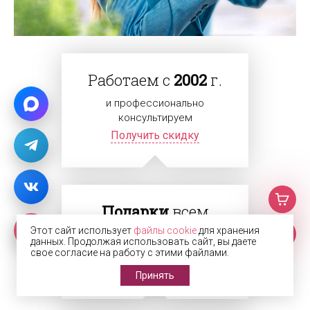
Работаем с
2002
г.
и профессионально
консультируем
Получить скидку
Подарки
всем
Этот сайт использует
файлы cookie
для хранения
Делаем подарок каждому
данных. Продолжая использовать сайт, вы даете
клиенту
свое согласие на работу с этими файлами.
Получить подарок
Принять