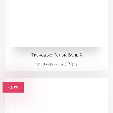
Тканевые Кёльн, Белый
от
2 070 р.
2 957 р.
-30%