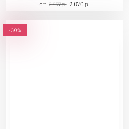
от
2 070 р.
2 957 р.
-30%