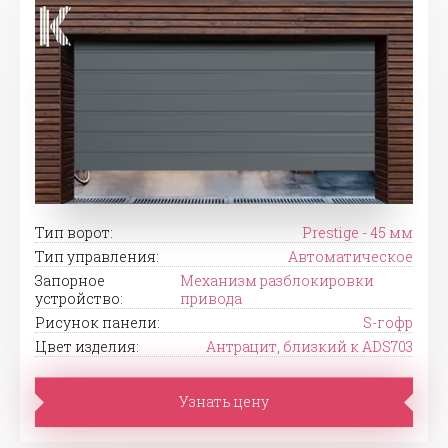
Тип ворот:
Prestige - 45 мм
Тип управления:
Автоматическое
Запорное
Механизм разблокировки
устройство:
привода
Рисунок панели:
S-гофр
Цвет изделия:
Антрацит, близкий к ADS703
Узнать цену