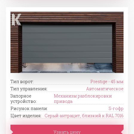
Тип ворот:
Prestige - 45 мм
Тип управления:
Автоматическое
Запорное
Механизм разблокировки
устройство:
привода
Рисунок панели:
S-гофр
Цвет изделия:
Серый антрацит, близкий к RAL 7016
Узнать цену