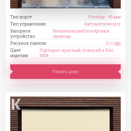
Тип ворот:
Prestige - 45 мм
Тип управления:
Автоматическое
Запорное
Механизм разблокировки
устройство:
привода
Рисунок панели:
S-гофр
Цвет
Пурпурно-красный, близкий к RAL
изделия:
3004
Узнать цену