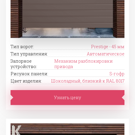
Тип ворот:
Prestige - 45 мм
Тип управления:
Автоматическое
Запорное
Механизм разблокировки
устройство:
привода
Рисунок панели:
S-гофр
Цвет изделия:
Шоколадный, близкий к RAL 8017
Узнать цену