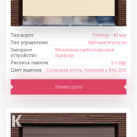
Тип ворот:
Prestige - 45 мм
Тип управления:
Автоматическое
Запорное
Механизм разблокировки
устройство:
привода
Рисунок панели:
S-гофр
Цвет изделия:
Слоновая кость, близкий к RAL 1015
Узнать цену