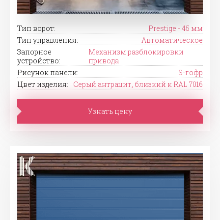
Тип ворот:
Prestige - 45 мм
Тип управления:
Автоматическое
Запорное
Механизм разблокировки
устройство:
привода
Рисунок панели:
S-гофр
Цвет изделия:
Серый антрацит, близкий к RAL 7016
Узнать цену