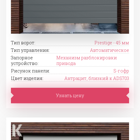
Тип ворот:
Prestige - 45 мм
Тип управления:
Автоматическое
Запорное
Механизм разблокировки
устройство:
привода
Рисунок панели:
S-гофр
Цвет изделия:
Антрацит, близкий к ADS703
Узнать цену