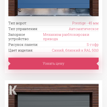
Тип ворот:
Prestige - 45 мм
Тип управления:
Автоматическое
Запорное
Механизм разблокировки
устройство:
привода
Рисунок панели:
S-гофр
Цвет изделия:
Синий, близкий к RAL 5010
Узнать цену