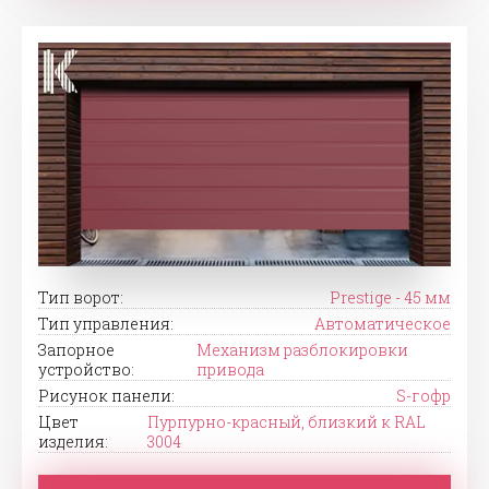
Тип ворот:
Prestige - 45 мм
Тип управления:
Автоматическое
Запорное
Механизм разблокировки
устройство:
привода
Рисунок панели:
S-гофр
Цвет
Пурпурно-красный, близкий к RAL
изделия:
3004