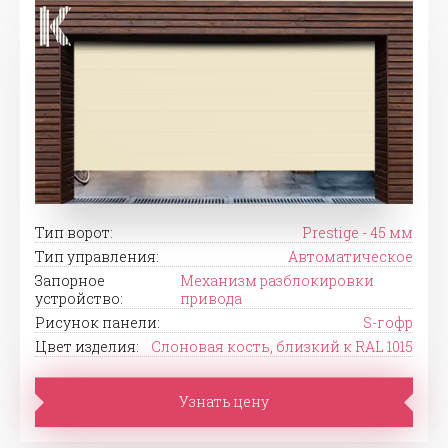
Тип ворот:
Prestige - 45 мм
Тип управления:
Автоматическое
Запорное
Механизм разблокировки
устройство:
привода
Рисунок панели:
S-гофр
Цвет изделия:
Слоновая кость, близкий к RAL 1015
Узнать цену