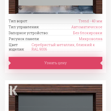
Тип ворот:
Trend - 40 мм
Тип управления:
Автоматическое
Запорное устройство:
Без блокировки
Рисунок панели:
Микроволна
Цвет
Серебристый металлик, близкий к
изделия:
RAL 9006
Узнать цену