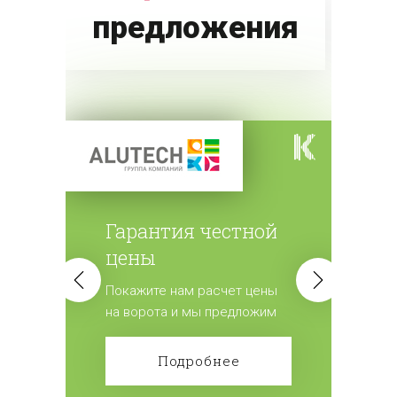
предложения
Гарантия честной
цены
Покажите нам расчет цены
на ворота и мы предложим
лучшие условия.
Подробнее