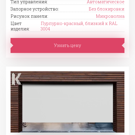
Тип управления:
Автоматическое
Запорное устройство:
Без блокировки
Рисунок панели:
Микроволна
Цвет
Пурпурно-красный, близкий к RAL
изделия:
3004
Узнать цену