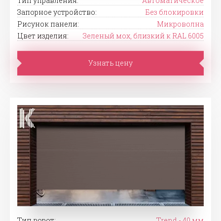
Тип управления:
Автоматическое
Запорное устройство:
Без блокировки
Рисунок панели:
Микроволна
Цвет изделия:
Зеленый мох, близкий к RAL 6005
Узнать цену
Тип ворот:
Trend - 40 мм