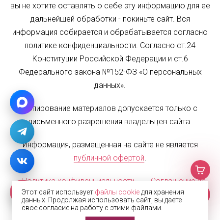
вы не хотите оставлять о себе эту информацию для ее
дальнейшей обработки - покиньте сайт. Вся
информация собирается и обрабатывается согласно
политике конфиденциальности. Согласно ст.24
Конституции Российской Федерации и ст.6
Федерального закона №152-ФЗ «О персональных
данных».
Копирование материалов допускается только с
письменного разрешения владельцев сайта.
Информация, размещенная на сайте не является
публичной офертой
.
Политика конфиденциальности
Соглашение на
Этот сайт использует
файлы cookie
для хранения
обработку персональных данных
Карта сайта
данных. Продолжая использовать сайт, вы даете
свое согласие на работу с этими файлами.
© 2002—2026 Жалюзи.РФ