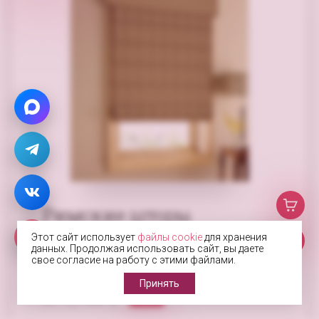
Римские шторы
Этот сайт использует
файлы cookie
для хранения
данных. Продолжая использовать сайт, вы даете
Подробнее
свое согласие на работу с этими файлами.
Принять
7,790
от
-30%