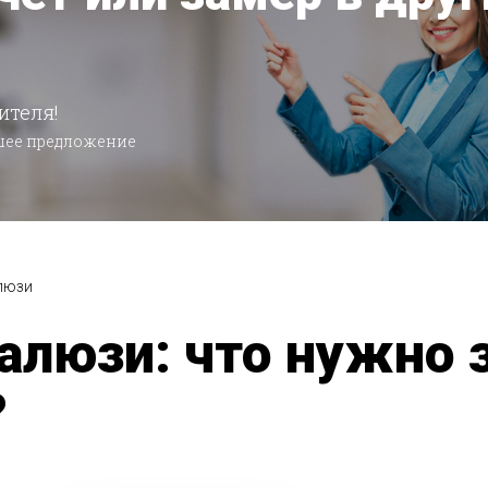
ителя!
чшее предложение
люзи
люзи: что нужно з
?