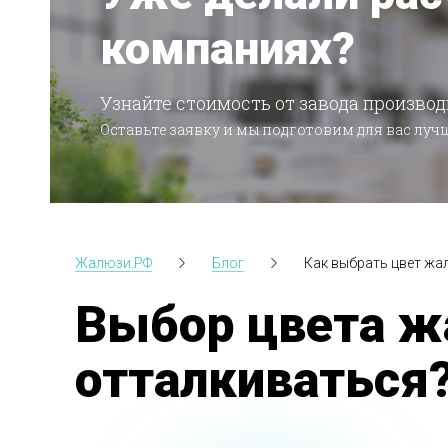
компаниях?
Узнайте стоимость от завода производ
Оставьте заявку и мы подготовим для вас лу
Жалюзи.РФ
Блог
Как выбрать цвет жа
Выбор цвета жа
отталкиваться