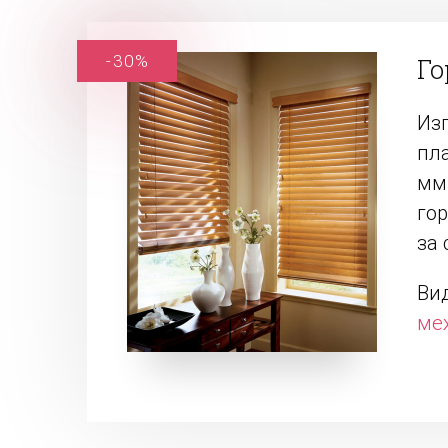
-30%
Г
Из
пл
мм
го
за 
Ви
ме