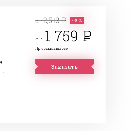
2,513
от
-30%
1 759
от
При самовывозе
,
а
Заказать
°.